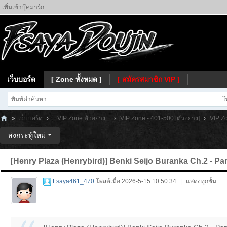
เพิ่มเข้าบุ๊คมาร์ก
เว็บบอร์ด
[ Zone ทั้งหมด ]
[ สมัครสมาชิก VIP ]
โ
»
เว็บบอร์ด
›
:: VIP Zone ตัวอย่าง ::
›
VIP Zone - 401-500 [ตัวอย่าง]
›
VIP Zo
Fs
ส่งกระทู้ใหม่
ay
[Henry Plaza (Henrybird)] Benki Seijo Buranka Ch.2 - Part
a
Fsaya461_470
โพสต์เมื่อ 2026-5-15 10:50:34
|
แสดงทุกชั้น