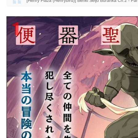
[Henry Plaza (Henrybird)] Benki Seijo Buranka Ch.2 - Part