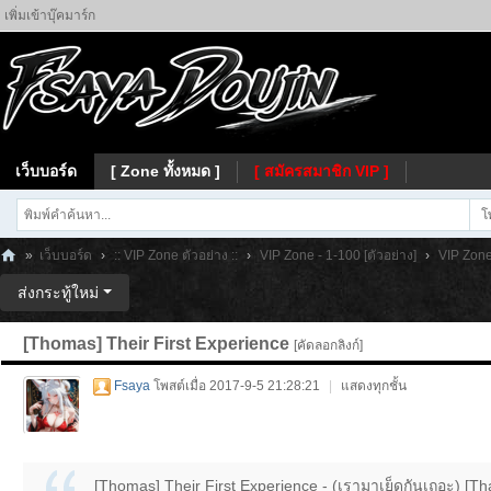
เพิ่มเข้าบุ๊คมาร์ก
เว็บบอร์ด
[ Zone ทั้งหมด ]
[ สมัครสมาชิก VIP ]
โ
»
เว็บบอร์ด
›
:: VIP Zone ตัวอย่าง ::
›
VIP Zone - 1-100 [ตัวอย่าง]
›
VIP Zone 
Fs
ส่งกระทู้ใหม่
ay
[Thomas] Their First Experience
[คัดลอกลิงก์]
a
Fsaya
โพสต์เมื่อ 2017-9-5 21:28:21
|
แสดงทุกชั้น
[Thomas] Their First Experience - (เรามาเย็ดกันเถอะ) [T