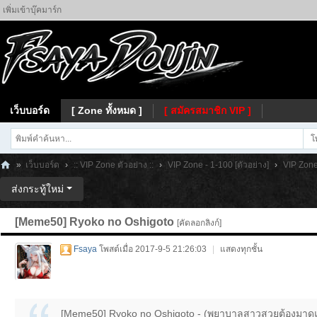
เพิ่มเข้าบุ๊คมาร์ก
เว็บบอร์ด
[ Zone ทั้งหมด ]
[ สมัครสมาชิก VIP ]
โ
»
เว็บบอร์ด
›
:: VIP Zone ตัวอย่าง ::
›
VIP Zone - 1-100 [ตัวอย่าง]
›
VIP Zone 
Fs
ส่งกระทู้ใหม่
ay
[Meme50] Ryoko no Oshigoto
[คัดลอกลิงก์]
a
Fsaya
โพสต์เมื่อ 2017-9-5 21:26:03
|
แสดงทุกชั้น
[Meme50] Ryoko no Oshigoto - (พยาบาลสาวสวยต้องมาดูแล