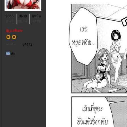
9566
9639
6หมื่น
กระทู้
ตอบกลับ
เครดิต
ผู้ดูแลพิเศษ
เครดิต
64473
ส่ง
ข้อความ