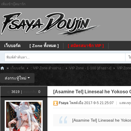
เพิ่มเข้าบุ๊คมาร์ก
เว็บบอร์ด
[ Zone ทั้งหมด ]
[ สมัครสมาชิก VIP ]
โ
»
เว็บบอร์ด
›
:: VIP Zone ตัวอย่าง ::
›
VIP Zone - 1-100 [ตัวอย่าง]
›
VIP Zone 
Fs
ส่งกระทู้ใหม่
ay
[Asamine Tel] Lineseal he Yokoso 
ดู:
3619
|
ตอบกลับ:
0
a
Fsaya
โพสต์เมื่อ 2017-9-5 21:25:07
|
แสดงทุก
[Asamine Tel] Lineseal he Yokos