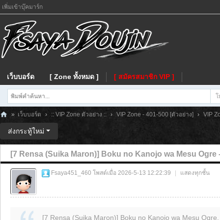
เพิ่มเข้าบุ๊คมาร์ก
เว็บบอร์ด
[ Zone ทั้งหมด ]
[ สมัครสมาชิก VIP ]
โ
»
เว็บบอร์ด
›
:: VIP Zone ตัวอย่าง ::
›
VIP Zone - 401-500 [ตัวอย่าง]
›
VIP Zo
Fs
ส่งกระทู้ใหม่
ay
[7 Rensa (Suika Maron)] Boku no Kanojo wa Mesu Ogre -
a
Fsaya451_460
โพสต์เมื่อ 2026-5-13 12:22:39
|
แสดงทุกชั้น
[7 Rensa (Suika Maron)] Boku no Kanojo wa Mesu Ogre, 