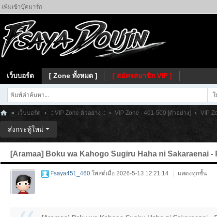
เพิ่มเข้าบุ๊คมาร์ก
เว็บบอร์ด
[ Zone ทั้งหมด ]
[ สมัครสมาชิก VIP ]
โ
»
เว็บบอร์ด
›
:: VIP Zone ตัวอย่าง ::
›
VIP Zone - 401-500 [ตัวอย่าง]
›
VIP Zo
Fs
ส่งกระทู้ใหม่
ay
[Aramaa] Boku wa Kahogo Sugiru Haha ni Sakaraenai - Part
a
Fsaya451_460
โพสต์เมื่อ 2026-5-13 12:21:14
|
แสดงทุกชั้น