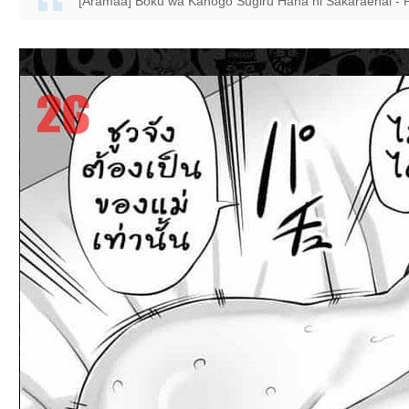
[Aramaa] Boku wa Kahogo Sugiru Haha ni Sakaraenai - Pa