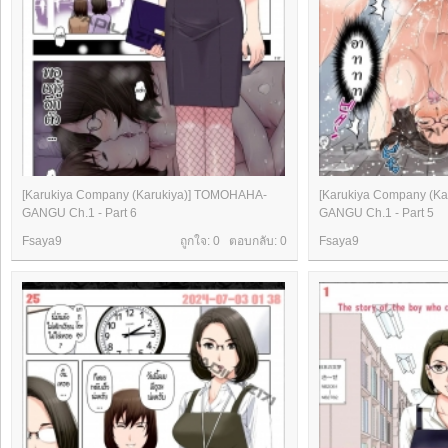
[Karukiya Company (Karukiya)] TOMOHAHA-
[Karukiya Company (K
GANGU Ch.1 - Part 6
GANGU Ch.1 - Part 5
Fsaya9
ถูกใจ: 0 ตอบกลับ:
0
Fsaya9