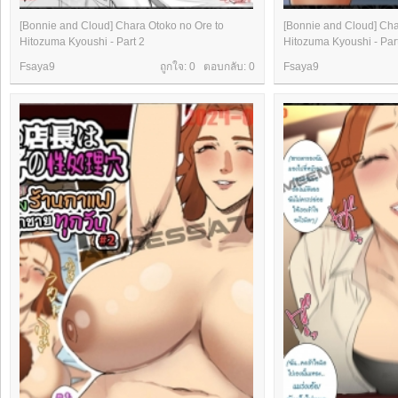
[Bonnie and Cloud] Chara Otoko no Ore to
[Bonnie and Cloud] Cha
Hitozuma Kyoushi - Part 2
Hitozuma Kyoushi - Par
Fsaya9
ถูกใจ: 0 ตอบกลับ:
0
Fsaya9