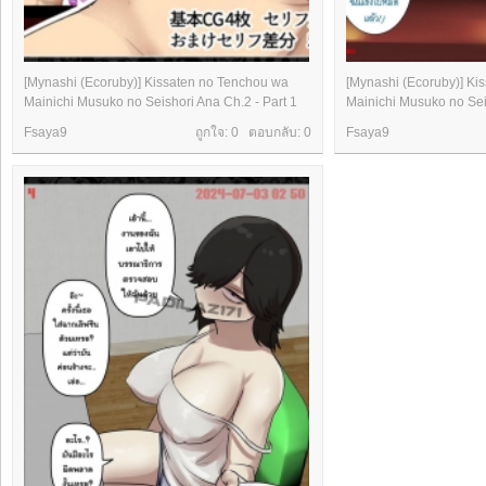
[Mynashi (Ecoruby)] Kissaten no Tenchou wa
[Mynashi (Ecoruby)] Ki
Mainichi Musuko no Seishori Ana Ch.2 - Part 1
Mainichi Musuko no Seis
Fsaya9
ถูกใจ: 0 ตอบกลับ:
0
Fsaya9