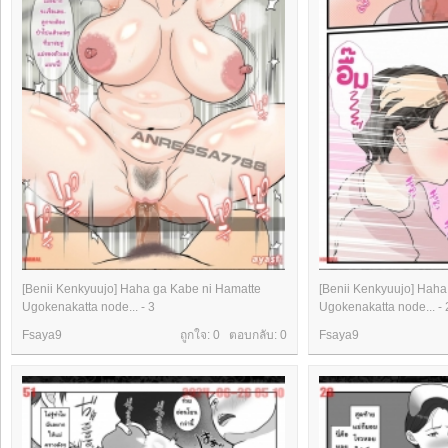
[Benii Kenkyuujo] Haha ga Kabe ni Hamatte
[Benii Kenkyuujo] Haha
Ugokenakatta node... - 3
Ugokenakatta node... - 
Fsaya9
ถูกใจ: 0 ตอบกลับ:
0
Fsaya9