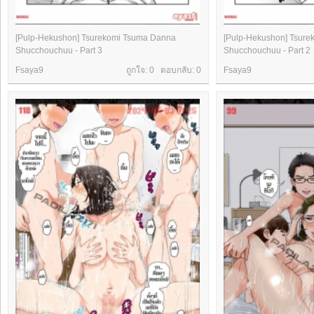
[Pulp-Hekushon] Tsurekomi Tsuma Danna
[Pulp-Hekushon] Tsur
Shucchouchuu - Part 3
Shucchouchuu - Part 2
Fsaya9
ถูกใจ: 0 ตอบกลับ:
0
Fsaya9