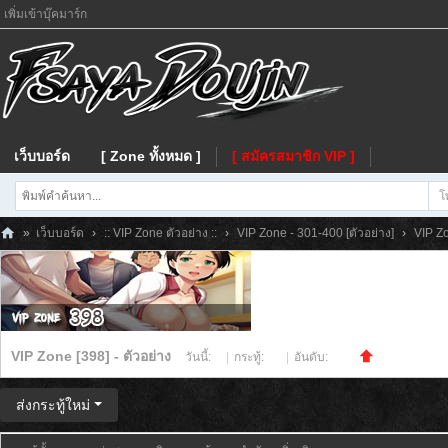
เพิ่มเข้าบุ๊คมาร์ก
เว็บบอร์ด
[ Zone ทั้งหมด ]
[ สมัครสมาชิก VIP ]
โ
»
เว็บบอร์ด
›
:: VIP Zone ตัวอย่าง ::
›
VIP Zone - 301-400 [ตัวอย่าง]
›
VIP Zo
Fs
ay
a
VIP Zone [398] - ตัวอย่าง
วันนี้:
0
|
กระทู้:
50
|
อันดับ:
751
ส่งกระทู้ใหม่