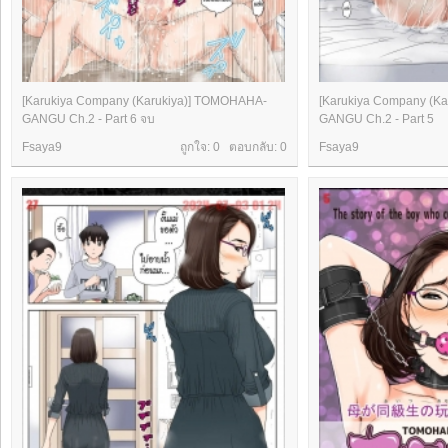
[Karukiya Company (Karukiya)] TOMOHAHA-
[Karukiya Company (K
GANGU Ch.2 - Part 6 จบ
GANGU Ch.2 - Part 5
Fsaya9
ถูกใจ: 0 ตอบกลับ:
0
Fsaya9