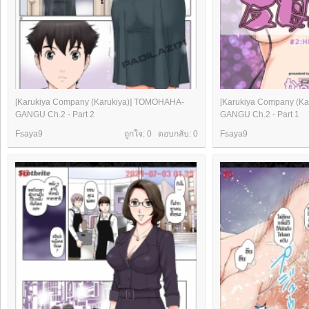
[Karukiya Company (Karukiya)] TOMOHAHA-
[Karukiya Company (K
GANGU Ch.2 - Part 2
GANGU Ch.2 - Part 1
Fsaya9
ถูกใจ: 0 ตอบกลับ:
0
Fsaya9