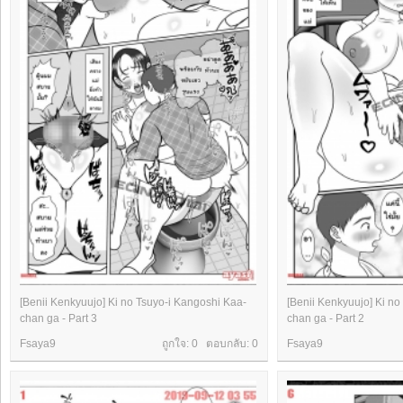
[Benii Kenkyuujo] Ki no Tsuyo-i Kangoshi Kaa-
[Benii Kenkyuujo] Ki no
chan ga - Part 3
chan ga - Part 2
Fsaya9
ถูกใจ: 0 ตอบกลับ:
0
Fsaya9