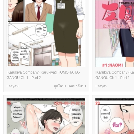
[Karukiya Company (Karukiya)] TOMOHAHA-
[Karukiya Company (K
GANGU Ch.1 - Part 2
GANGU Ch.1 - Part 1
Fsaya9
ถูกใจ: 0 ตอบกลับ:
0
Fsaya9