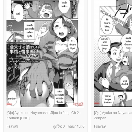
[Ojo] Ayako no Nayamashii Jijou to Jouji Ch.2 -
[Ojo] Ayako no Nayamash
Kouhen [END]
Zenpen
Fsaya9
ถูกใจ: 0 ตอบกลับ:
0
Fsaya9