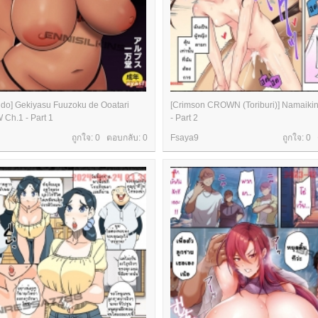
do] Gekiyasu Fuuzoku de Ooatari
[Crimson CROWN (Toriburi)] Namaiki
 Ch.1 - Part 1
- Part 2
ถูกใจ: 0 ตอบกลับ:
0
Fsaya9
ถูกใจ: 0