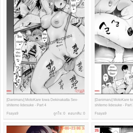
[Danimaru] MotoKare towa Dekinakatta Sex-
[Danimaru] MotoKare t
shitemo Iidesuke - Part 4
shitemo Iidesuke - Part 
Fsaya9
ถูกใจ: 0 ตอบกลับ:
0
Fsaya9