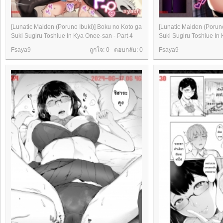
[Lunatic Maiden (Poruno Ibuki)] Boku no Koto ga
[Lunatic Maiden (Poruno
Suki Sugiru Toshiue In Kya Onee-san - Part 4
Suki Sugiru Toshiue In 
Fsaya9
ถูกใจ: 0 ตอบกลับ:
0
Fsaya9