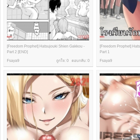
[Freedom Prophet] Hatsujouki Shien Gakkou -
[Freedom Prophet] Hats
Part 2 [END]
Part 1
Fsaya9
ถูกใจ: 0 ตอบกลับ:
0
Fsaya9