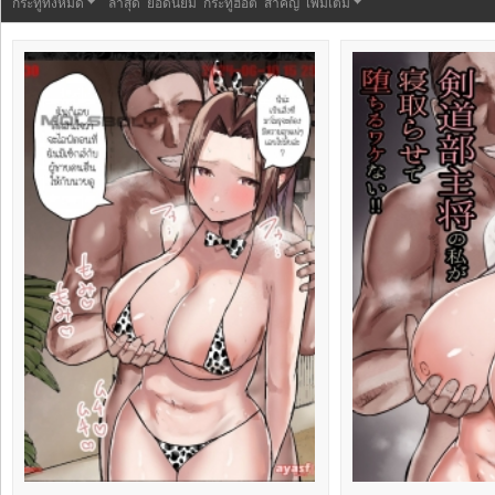
กระทู้ทั้งหมด
ล่าสุด
ยอดนิยม
กระทู้ฮอต
สำคัญ
เพิ่มเติม