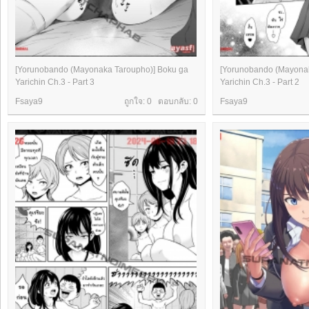
[Yorunobando (Mayonaka Taroupho)] Boku ga
[Yorunobando (Mayonak
Yarichin Ch.3 - Part 3
Yarichin Ch.3 - Part 2
Fsaya9
ถูกใจ: 0 ตอบกลับ:
0
Fsaya9