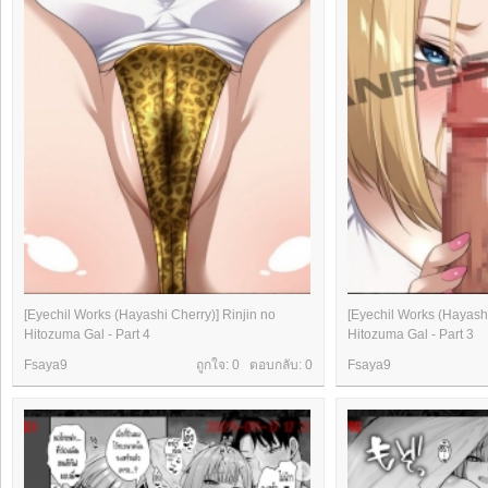
[Eyechil Works (Hayashi Cherry)] Rinjin no
[Eyechil Works (Hayashi
Hitozuma Gal - Part 4
Hitozuma Gal - Part 3
Fsaya9
ถูกใจ: 0 ตอบกลับ:
0
Fsaya9