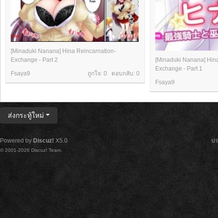
[Minaduki Nanana] Hina Reincarnation-
Exchange - Part 2
[Minaduki Nanana] Hina
Exchange - Part 1
Fsaya9
ถูกใจ: 0 ตอบกลับ:
0
Fsaya9
ส่งกระทู้ใหม่
Powered by
Discuz!
X5.0
ปร
© 2001-2026
Discuz! Team
.