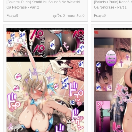
[Baketsu Purin] Kendō-bu Shushō No Watashi
[Baketsu Purin] Kendō
Ga Netorase - Part 2
Ga Netorase - Part 1
Fsaya9
ถูกใจ: 0 ตอบกลับ:
0
Fsaya9