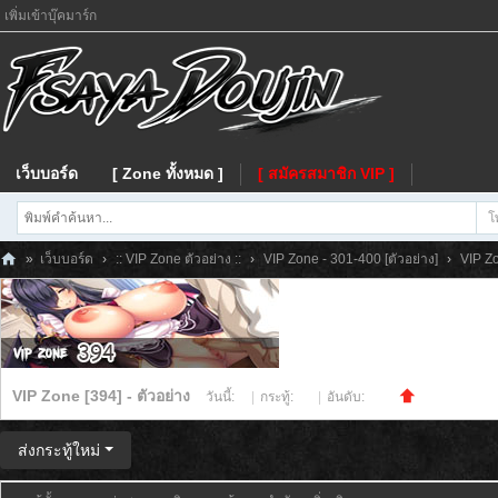
เพิ่มเข้าบุ๊คมาร์ก
เว็บบอร์ด
[ Zone ทั้งหมด ]
[ สมัครสมาชิก VIP ]
โ
»
เว็บบอร์ด
›
:: VIP Zone ตัวอย่าง ::
›
VIP Zone - 301-400 [ตัวอย่าง]
›
VIP Zo
Fs
ay
a
VIP Zone [394] - ตัวอย่าง
วันนี้:
0
|
กระทู้:
50
|
อันดับ:
747
ส่งกระทู้ใหม่