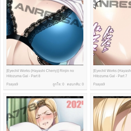
[Eyechil Works (Hayashi Cherry)] Rinjin no
[Eyechil Works (Hayashi
Hitozuma Gal - Part 8
Hitozuma Gal - Part 7
Fsaya9
ถูกใจ: 0 ตอบกลับ:
0
Fsaya9