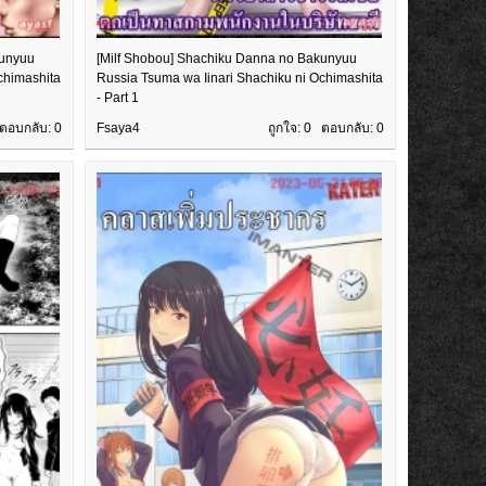
kunyuu
[Milf Shobou] Shachiku Danna no Bakunyuu
chimashita
Russia Tsuma wa Iinari Shachiku ni Ochimashita
- Part 1
 ตอบกลับ:
0
Fsaya4
ถูกใจ: 0 ตอบกลับ:
0