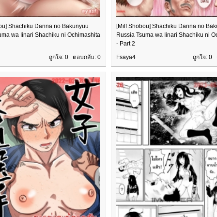
bou] Shachiku Danna no Bakunyuu
[Milf Shobou] Shachiku Danna no Ba
uma wa Iinari Shachiku ni Ochimashita
Russia Tsuma wa Iinari Shachiku ni O
- Part 2
ถูกใจ: 0 ตอบกลับ:
0
Fsaya4
ถูกใจ: 0