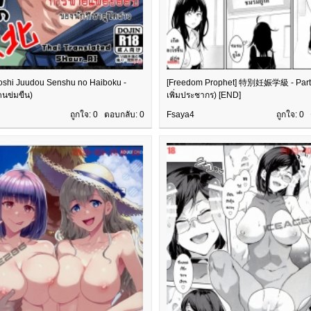
 Joshi Juudou Senshu no Haiboku -
[Freedom Prophet] 特別妊娠学級 - Part 
ดนข่มขืน)
เพิ่มประชากร) [END]
ถูกใจ: 0 ตอบกลับ:
0
Fsaya4
ถูกใจ: 0