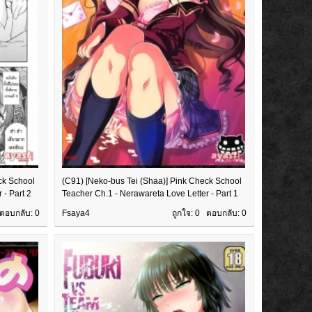
ck School
(C91) [Neko-bus Tei (Shaa)] Pink Check School
 - Part 2
Teacher Ch.1 - Nerawareta Love Letter - Part 1
 ตอบกลับ:
0
Fsaya4
ถูกใจ: 0 ตอบกลับ:
0