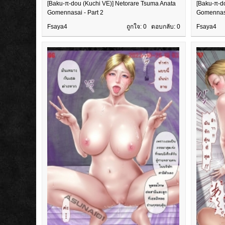
[Baku-π-dou (Kuchi VE)] Netorare Tsuma Anata
[Baku-π-d
Gomennasai - Part 2
Gomennasa
Fsaya4
ถูกใจ: 0 ตอบกลับ:
0
Fsaya4