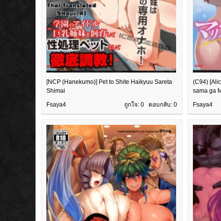
[NCP (Hanekumo)] Pet to Shite Haikyuu Sareta
(C94) [Ali
Shimai
sama ga M
Fsaya4
ถูกใจ: 0 ตอบกลับ:
0
Fsaya4