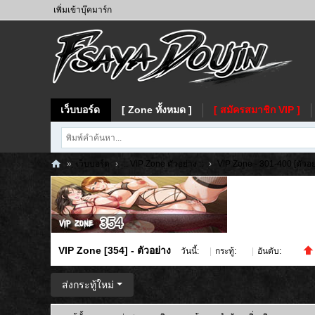
เพิ่มเข้าบุ๊คมาร์ก
เว็บบอร์ด
[ Zone ทั้งหมด ]
[ สมัครสมาชิก VIP ]
»
เว็บบอร์ด
›
:: VIP Zone ตัวอย่าง ::
›
VIP Zone - 301-400 [ตัวอย
Fs
ay
a
VIP Zone [354] - ตัวอย่าง
วันนี้:
0
|
กระทู้:
50
|
อันดับ:
707
ส่งกระทู้ใหม่