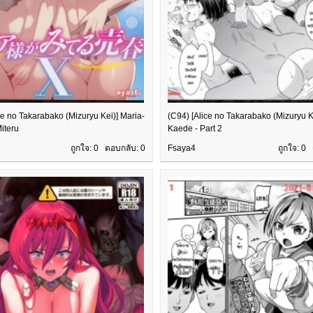
ce no Takarabako (Mizuryu Kei)] Maria-
(C94) [Alice no Takarabako (Mizuryu 
iteru
Kaede - Part 2
ถูกใจ: 0 ตอบกลับ:
0
Fsaya4
ถูกใจ: 0