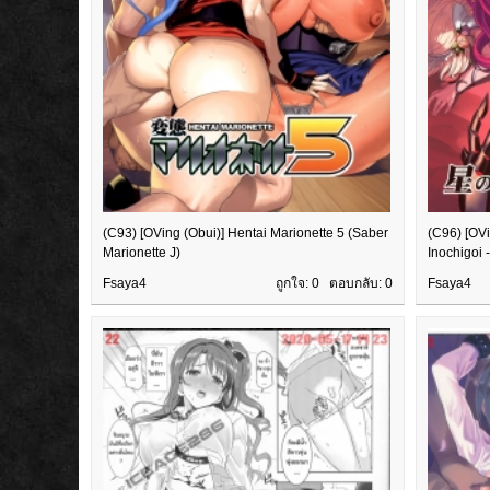
(C93) [OVing (Obui)] Hentai Marionette 5 (Saber
(C96) [OV
Marionette J)
Inochigoi -
Fsaya4
ถูกใจ: 0 ตอบกลับ:
0
Fsaya4