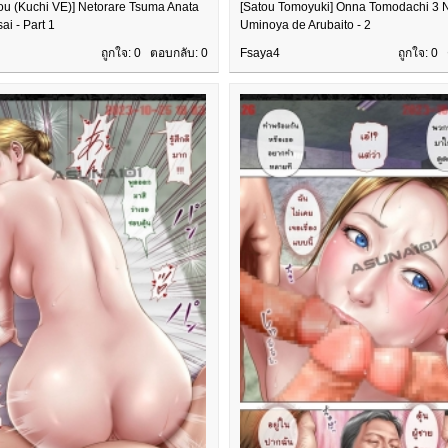
ou (Kuchi VE)] Netorare Tsuma Anata
[Satou Tomoyuki] Onna Tomodachi 3 N
i - Part 1
Uminoya de Arubaito - 2
ถูกใจ: 0 ตอบกลับ:
0
Fsaya4
ถูกใจ: 0