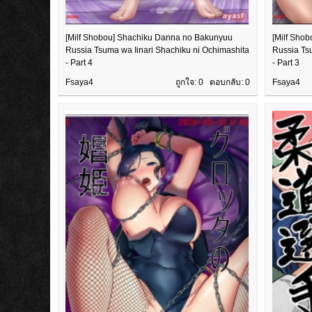
[Milf Shobou] Shachiku Danna no Bakunyuu
[Milf Sho
Russia Tsuma wa Iinari Shachiku ni Ochimashita
Russia Ts
- Part 4
- Part 3
Fsaya4
ถูกใจ: 0 ตอบกลับ:
0
Fsaya4