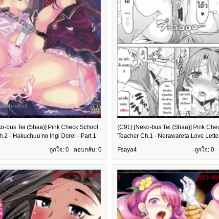
ko-bus Tei (Shaa)] Pink Check School
(C91) [Neko-bus Tei (Shaa)] Pink Che
.2 - Hakuchuu no Ingi Dorei - Part 1
Teacher Ch.1 - Nerawareta Love Letter
ถูกใจ: 0 ตอบกลับ:
0
Fsaya4
ถูกใจ: 0