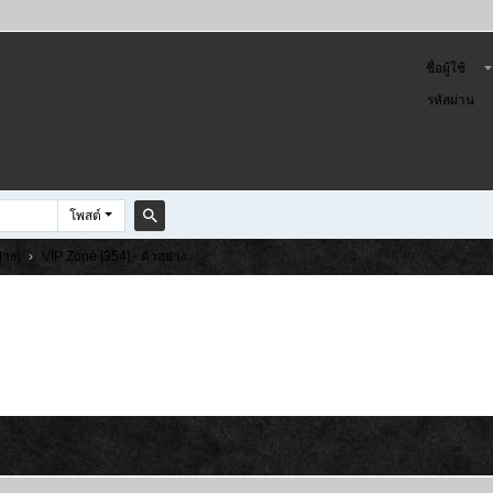
ชื่อผู้ใช้
รหัสผ่าน
โพสต์
ค
่าง]
›
VIP Zone [354] - ตัวอย่าง
้น
ห
า