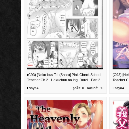
(C93) [Neko-bus Tei (Shaa)] Pink Check School
(C93) [Ne
Teacher Ch.2 - Hakuchuu no Ingi Dorei - Part 2
Teacher Ch
Fsaya4
ถูกใจ: 0 ตอบกลับ:
0
Fsaya4