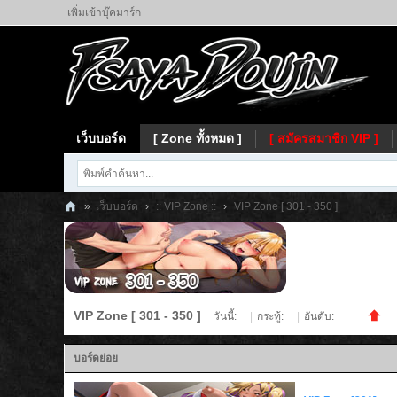
เพิ่มเข้าบุ๊คมาร์ก
เว็บบอร์ด
[ Zone ทั้งหมด ]
[ สมัครสมาชิก VIP ]
»
เว็บบอร์ด
›
:: VIP Zone ::
›
VIP Zone [ 301 - 350 ]
Fs
ay
a
VIP Zone [ 301 - 350 ]
วันนี้:
0
|
กระทู้:
0
|
อันดับ:
2519
บอร์ดย่อย