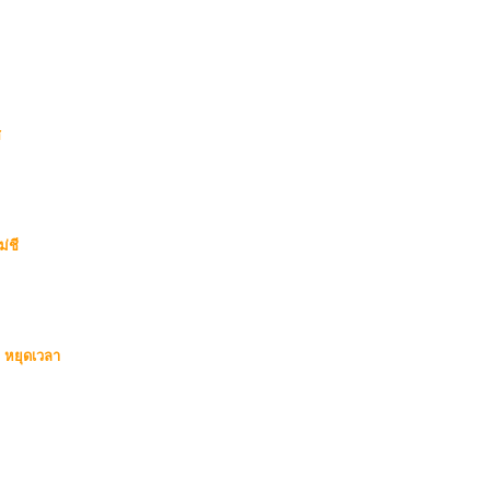
ส
ม่ชี
+ หยุดเวลา