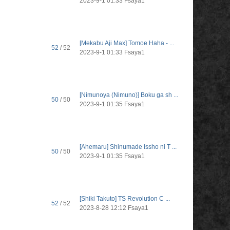
2023-9-1 01:33
Fsaya1
[Mekabu Aji Max] Tomoe Haha - ...
52
/ 52
2023-9-1 01:33
Fsaya1
[Nimunoya (Nimuno)] Boku ga sh ...
50
/ 50
2023-9-1 01:35
Fsaya1
[Ahemaru] Shinumade Issho ni T ...
50
/ 50
2023-9-1 01:35
Fsaya1
[Shiki Takuto] TS Revolution C ...
52
/ 52
2023-8-28 12:12
Fsaya1