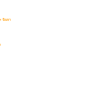
+ นินจา
ง