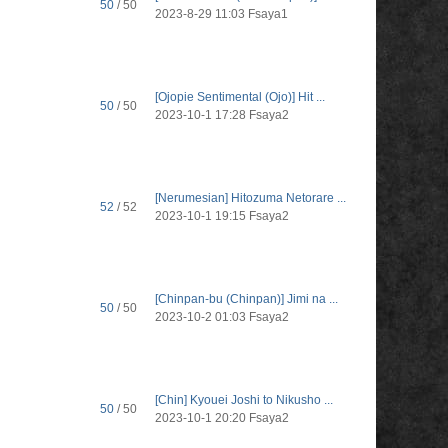
50
/ 50
2023-8-29 11:03
Fsaya1
[Ojopie Sentimental (Ojo)] Hit ...
50
/ 50
2023-10-1 17:28
Fsaya2
[Nerumesian] Hitozuma Netorare ...
52
/ 52
2023-10-1 19:15
Fsaya2
[Chinpan-bu (Chinpan)] Jimi na ...
50
/ 50
2023-10-2 01:03
Fsaya2
[Chin] Kyouei Joshi to Nikusho ...
50
/ 50
2023-10-1 20:20
Fsaya2