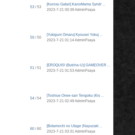
[Kurosu Gatari] KanoMama Syndr ...
53
/ 53
2023-7-21 00:39
AdminFsaya
[Yukiguni Omaru] Kyousei Yokuj ...
50
/ 50
2023-7-21 01:14
AdminFsaya
[EROQUIS! (Butcha-U)] GAMEOVER ...
51
/ 51
2023-7-21 01:53
AdminFsaya
[Toshiue Onee-san Tengoku (Kis ...
54
/ 54
2023-7-21 02:49
AdminFsaya
[Botamochi no Utage (Nayuzaki ...
60
/ 60
2023-7-21 03:31
AdminFsaya