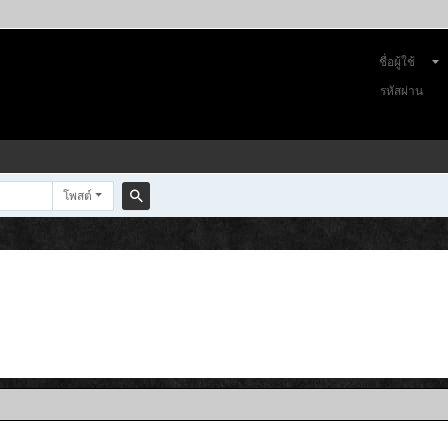
ชื่อผู้ใช้
รหัสผ่าน
โพสต์
ค
้น
ห
า