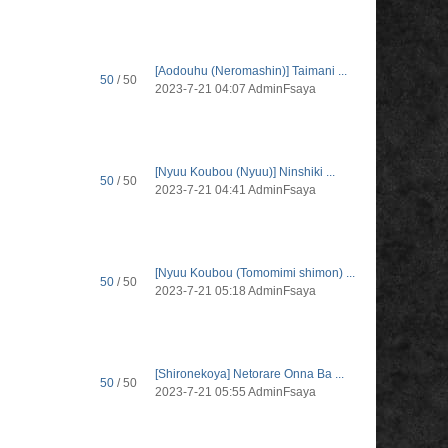
[Aodouhu (Neromashin)] Taimani ...
50
/ 50
2023-7-21 04:07
AdminFsaya
[Nyuu Koubou (Nyuu)] Ninshiki ...
50
/ 50
2023-7-21 04:41
AdminFsaya
[Nyuu Koubou (Tomomimi shimon) ...
50
/ 50
2023-7-21 05:18
AdminFsaya
[Shironekoya] Netorare Onna Ba ...
50
/ 50
2023-7-21 05:55
AdminFsaya