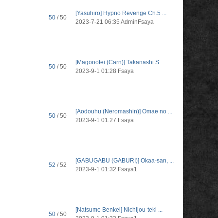
[Yasuhiro] Hypno Revenge Ch.5 ...
50
/ 50
2023-7-21 06:35
AdminFsaya
[Magonotei (Carn)] Takanashi S ...
50
/ 50
2023-9-1 01:28
Fsaya
[Aodouhu (Neromashin)] Omae no ...
50
/ 50
2023-9-1 01:27
Fsaya
[GABUGABU (GABURI)] Okaa-san, ...
52
/ 52
2023-9-1 01:32
Fsaya1
[Natsume Benkei] Nichijou-teki ...
50
/ 50