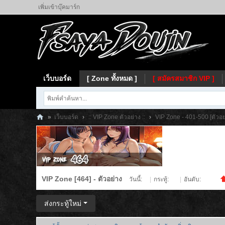
เพิ่มเข้าบุ๊คมาร์ก
เว็บบอร์ด
[ Zone ทั้งหมด ]
[ สมัครสมาชิก VIP ]
»
เว็บบอร์ด
›
:: VIP Zone ตัวอย่าง ::
›
VIP Zone - 401-500 [ตัวอย
Fs
ay
a
VIP Zone [464] - ตัวอย่าง
วันนี้:
0
|
กระทู้:
50
|
อันดับ:
1454
ส่งกระทู้ใหม่