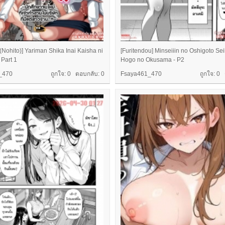
t (Nohito)] Yariman Shika Inai Kaisha ni
[Furitendou] Minseiiin no Oshigoto Se
Part 1
Hogo no Okusama - P2
_470
ถูกใจ: 0 ตอบกลับ:
0
Fsaya461_470
ถูกใจ: 0