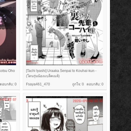
kotsu Oho
[Tachi Iyashi] Uraaka Senpai to Kouhai-kun -
(โดนรุ่นน้องแบล็คเมล์)
 ตอบกลับ:
0
Fsaya461_470
ถูกใจ: 0 ตอบกลับ:
0