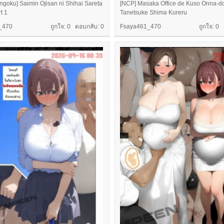
ngoku] Saimin Ojisan ni Shihai Sareta
[NCP] Masaka Office de Kuso Onna-d
t 1
Tanetsuke Shima Kureru
_470
ถูกใจ: 0 ตอบกลับ:
0
Fsaya461_470
ถูกใจ: 0