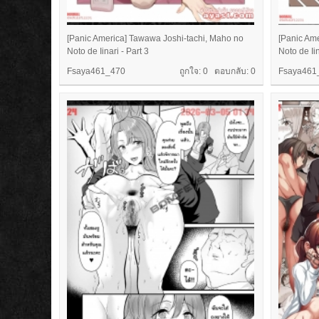
[Panic America] Tawawa Joshi-tachi, Maho no
[Panic Am
Noto de Iinari - Part 3
Noto de Iin
Fsaya461_470
ถูกใจ: 0 ตอบกลับ:
0
Fsaya461