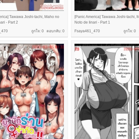
erica] Tawawa Joshi-tachi, Maho no
[Panic America] Tawawa Joshi-tachi, 
ari - Part 2
Noto de Iinari - Part 1
_470
ถูกใจ: 0 ตอบกลับ:
0
Fsaya461_470
ถูกใจ: 0