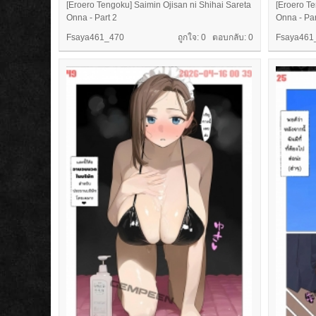
[Eroero Tengoku] Saimin Ojisan ni Shihai Sareta
[Eroero Te
Onna - Part 2
Onna - Par
Fsaya461_470
ถูกใจ: 0 ตอบกลับ:
0
Fsaya461