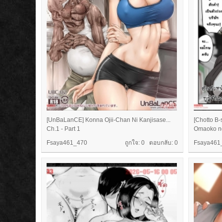
[UnBaLanCE] Konna Ojii-Chan Ni Kanjisase...
[Chotto B
Ch.1 - Part 1
Omaoko no
Fsaya461_470
ถูกใจ: 0 ตอบกลับ:
0
Fsaya461