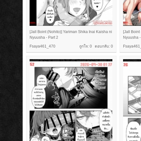
[Jall Boint (Nohito)] Yariman Shika Inai Kaisha ni
[Jall Boin
Nyuusha - Part 2
Nyuusha - 
Fsaya461_470
ถูกใจ: 0 ตอบกลับ:
0
Fsaya461