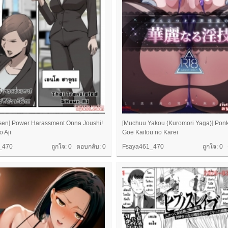
-sen] Power Harassment Onna Joushi!
[Muchuu Yakou (Kuromori Yaga)] Pon
 Aji
Goe Kaitou no Karei
_470
ถูกใจ: 0 ตอบกลับ:
0
Fsaya461_470
ถูกใจ: 0