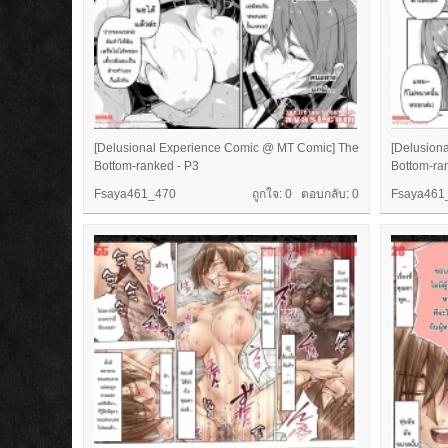
[Delusional Experience Comic @ MT Comic] The
[Delusion
Bottom-ranked - P3
Bottom-ra
Fsaya461_470
ถูกใจ: 0 ตอบกลับ:
0
Fsaya461