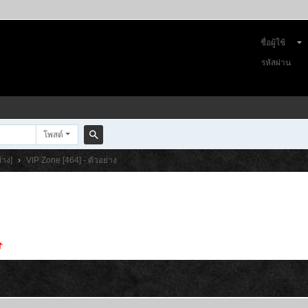
ชื่อผู้ใช้
รหัสผ่าน
โพสต์
ค
่าง]
›
VIP Zone [464] - ตัวอย่าง
้น
ห
า