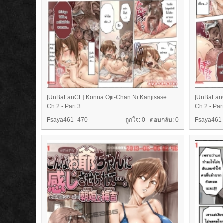
[UnBaLanCE] Konna Ojii-Chan Ni Kanjisase...
[UnBaLanC
Ch.2 - Part 3
Ch.2 - Par
Fsaya461_470
ถูกใจ: 0 ตอบกลับ:
0
Fsaya461