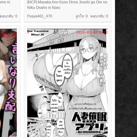
omo ni
[NCP] Masaka Ano Kuso Onna Joushi ga Ore no
Niku Onaho ni Naru
 ตอบกลับ:
0
Fsaya461_470
ถูกใจ: 0 ตอบกลับ:
0