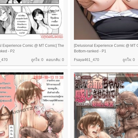
al Experience Comic @ MT Comic] The
[Delusional Experience Comic @ MT 
nked - P2
Bottom-ranked - P1
_470
ถูกใจ: 0 ตอบกลับ:
0
Fsaya461_470
ถูกใจ: 0