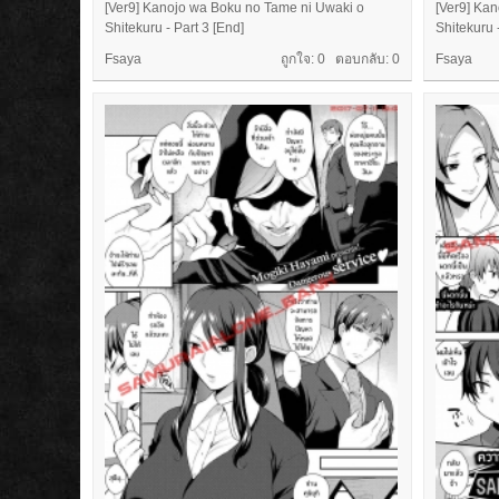
[Ver9] Kanojo wa Boku no Tame ni Uwaki o
[Ver9] Ka
Shitekuru - Part 3 [End]
Shitekuru 
Fsaya
ถูกใจ: 0 ตอบกลับ:
0
Fsaya