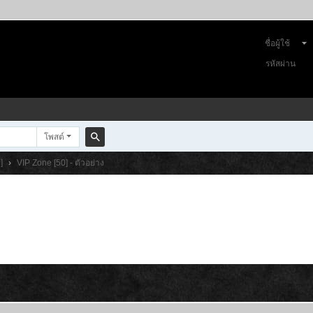
ชื่อผู้ใช้
รหัสผ่าน
โพสต์
ค
]
›
VIP Zone [50] - ตัวอย่าง
้น
ห
า