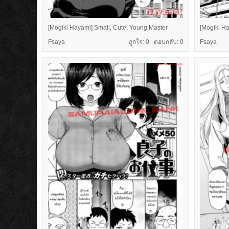
[Mogiki Hayami] Small, Cute, Young Master
[Mogiki H
Fsaya
ถูกใจ: 0 ตอบกลับ:
0
Fsaya