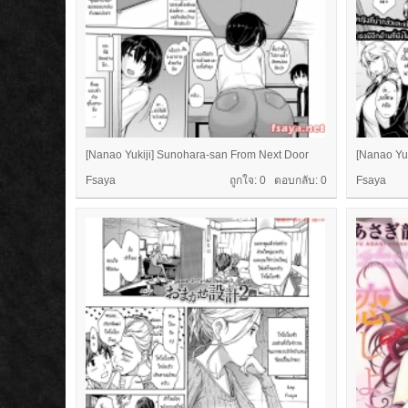
[Nanao Yukiji] Sunohara-san From Next Door
[Nanao Yuk
Fsaya
ถูกใจ: 0 ตอบกลับ:
0
Fsaya