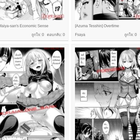
Maiya-san's Economic Sense
[Azuma Tesshin] Overtime
ถูกใจ: 0 ตอบกลับ:
0
Fsaya
ถูกใจ: 0