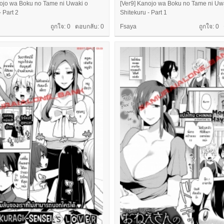
nojo wa Boku no Tame ni Uwaki o
[Ver9] Kanojo wa Boku no Tame ni Uw
- Part 2
Shitekuru - Part 1
ถูกใจ: 0 ตอบกลับ:
0
Fsaya
ถูกใจ: 0