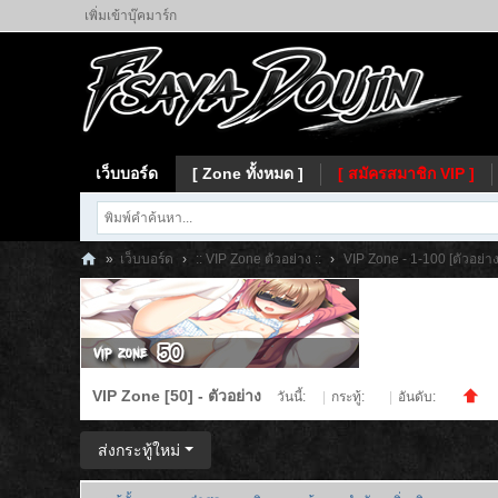
เพิ่มเข้าบุ๊คมาร์ก
เว็บบอร์ด
[ Zone ทั้งหมด ]
[ สมัครสมาชิก VIP ]
»
เว็บบอร์ด
›
:: VIP Zone ตัวอย่าง ::
›
VIP Zone - 1-100 [ตัวอย่าง
Fs
ay
a
VIP Zone [50] - ตัวอย่าง
วันนี้:
0
|
กระทู้:
50
|
อันดับ:
96
ส่งกระทู้ใหม่